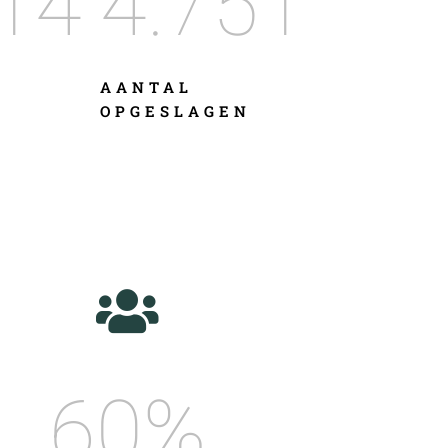
14
4.751
AANTAL
OPGESLAGEN
60
%