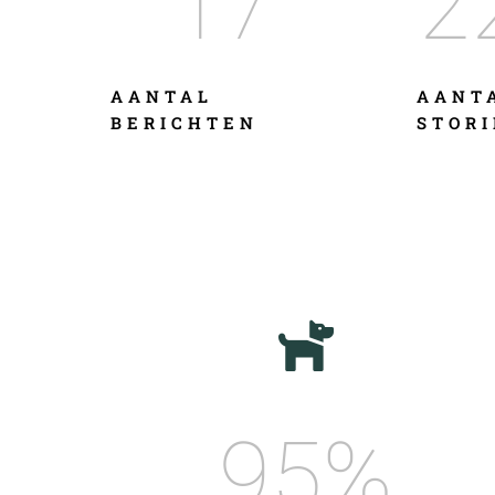
17
2
AANTAL
AANT
BERICHTEN
STORI
95
%