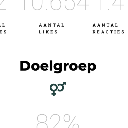
2
10.654
1.4
AL
AANTAL
AANTAL
ES
LIKES
REACTIES
Doelgroep
82
%