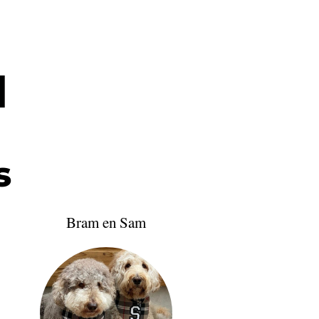
l
s
Bram en Sam