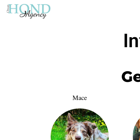
In
Ge
Mace