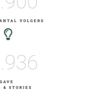
.900
ANTAL VOLGERS
.936
GAVE
S & STORIES