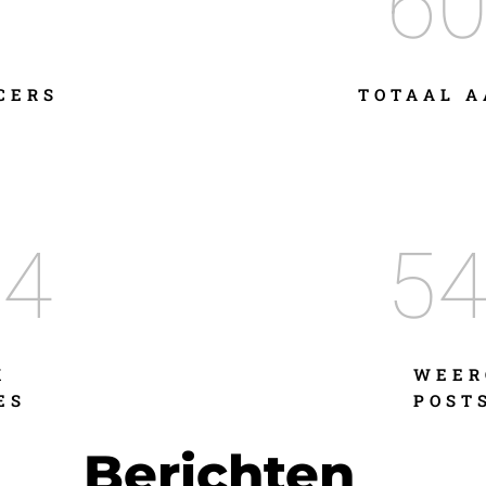
60
CERS
TOTAAL A
74
54
K
WEER
ES
POST
Berichten