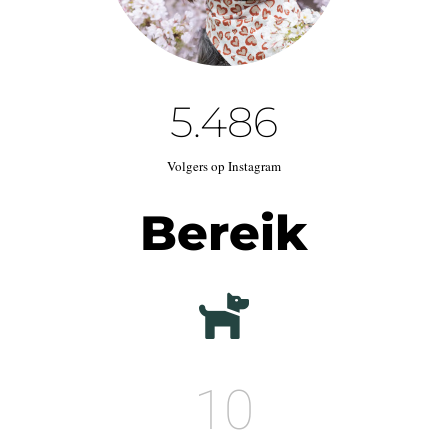
5.486
Volgers op Instagram
Bereik
10