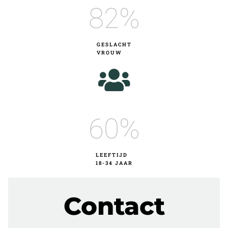
82
%
GESLACHT
VROUW
60
%
LEEFTIJD
18-34 JAAR
Contact