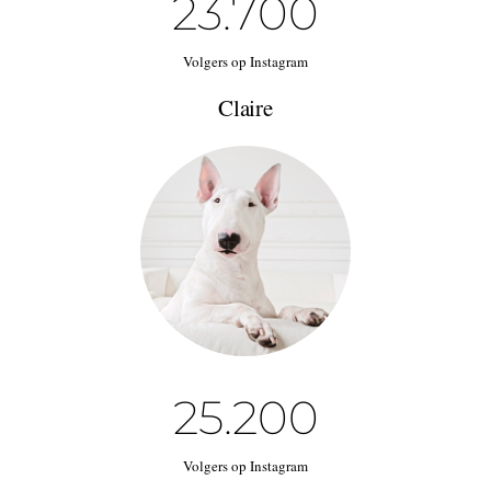
23.7
00
Volgers op Instagram
Claire
25.2
00
Volgers op Instagram