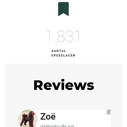
1.832
AANTAL
OPGESLAGEN
Reviews
Zoë
@labradoodle.zoe