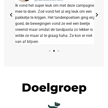
Ik vond het super leuk om met deze campagne
Wat ee
mee te doen. Zoë vond het al erg leuk om een
gebits
pakketje te krijgen. Het tandenpoetsen ging erg
de tan
goed, de bewegingen vond ze wel een beetje
lekker
vreemd maar omdat de tandpasta zo lekker is
geur u
wilde ze maar al te graag haha. Ze kon er niet
aange
van af blijven.
Doelgroep